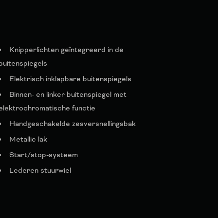
Knipperlichten geïntegreerd in de
buitenspiegels
Elektrisch inklapbare buitenspiegels
Binnen- en linker buitenspiegel met
elektrochromatische functie
Handgeschakelde zesversnellingsbak
Metallic lak
Start/stop-systeem
Lederen stuurwiel
Multifunctioneel stuurwiel
Mechanische stuurkolomverstelling
Elektrische parkeerrem