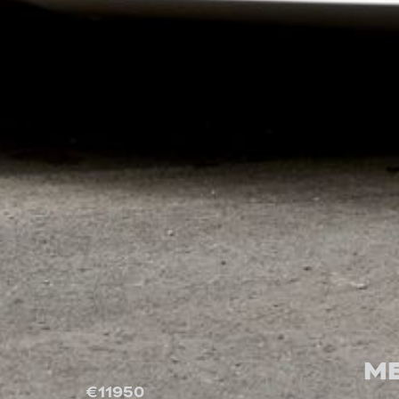
ME
€
11950