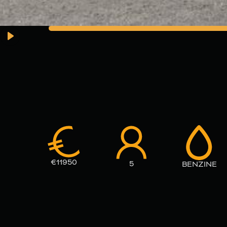
€
11950
5
BENZINE