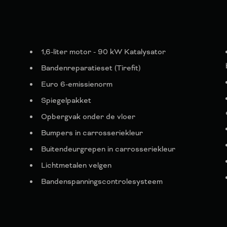
1,6-liter motor - 90 kW Katalysator
Bandenreparatieset (Tirefit)
Euro 6-emissienorm
Spiegelpakket
Opbergvak onder de vloer
Bumpers in carrosseriekleur
Buitendeurgrepen in carrosseriekleur
Lichtmetalen velgen
Bandenspanningscontrolesysteem
Tweedelige neerklapbare achterbankleuning
Armsteun voor met opbergvak