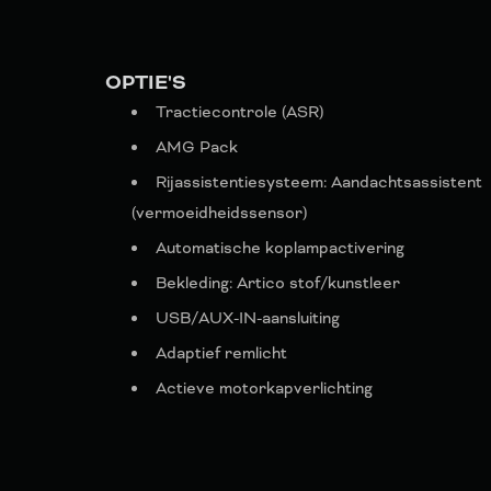
OPTIE'S
Tractiecontrole (ASR)
AMG Pack
Rijassistentiesysteem: Aandachtsassistent
(vermoeidheidssensor)
Automatische koplampactivering
Bekleding: Artico stof/kunstleer
USB/AUX-IN-aansluiting
Adaptief remlicht
Actieve motorkapverlichting
BlueEfficiency-uitrusting
Stijl en uitrustingslijn