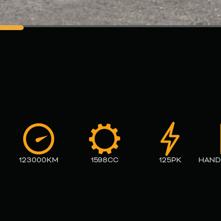
123000
KM
1598
CC
125
PK
HAND