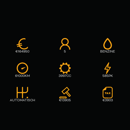
€
164950
5
BENZINE
61000
KM
3997
CC
585
PK
AUTOMATISCH
€
13905
€
3903