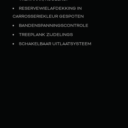
RESERVEWIELAFDEKKING IN
CARROSSERIEKLEUR GESPOTEN
BANDENSPANNINGSCONTROLE
TREEPLANK ZIJDELINGS
SCHAKELBAAR UITLAATSYSTEEM
VLOERMATTEN RUBBER, INCLUSIEF
LAADRUIMTE
RUBBERMAT LAADRUIMTE
AMG PERFORMANCE-STUURWIEL
G MANUFAKTUR INTERIEUR
G MANUFAKTUR EXTERIEUR
G MANUFAKTUR LAKKEN
WARMTEWEREND GETINT GLAS DONKER
SELECTIECODE EU-LIDSTATENTIECODE ECE-