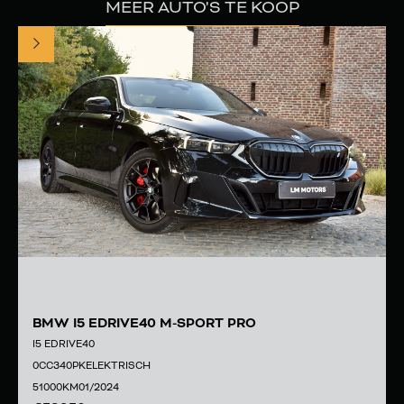
MEER AUTO'S TE KOOP
BMW I5 EDRIVE40 M-SPORT PRO
I5 EDRIVE40
0
CC
340
PK
ELEKTRISCH
51000
KM
01/2024