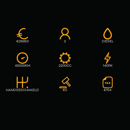
€
26950
2
DIESEL
40000
KM
2200
CC
140
PK
HANDGESCHAKELD
€
0
€
154