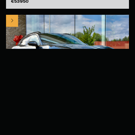
53950
€
PORSCHE TAYCAN 4 SPORT TURISMO
TAYCAN
0
CC
435
PK
ELEKTRISCH