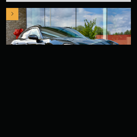
PORSCHE TAYCAN 4 SPORT TURISMO
TAYCAN
0
CC
435
PK
ELEKTRISCH
27000
KM
09/2024