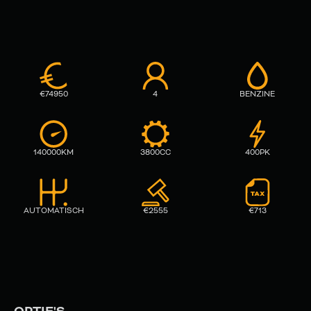
€
74950
4
BENZINE
140000
KM
3800
CC
400
PK
AUTOMATISCH
€
2555
€
713