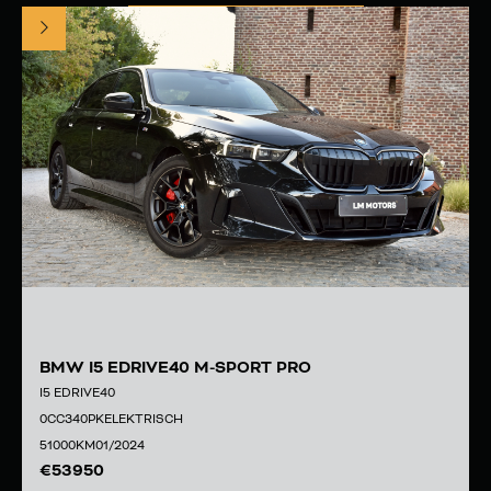
BMW I5 EDRIVE40 M-SPORT PRO
I5 EDRIVE40
0
CC
340
PK
ELEKTRISCH
51000
KM
01/2024
53950
€